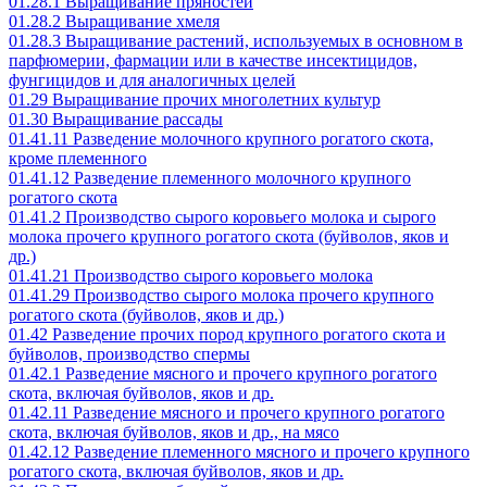
01.28.1 Выращивание пряностей
01.28.2 Выращивание хмеля
01.28.3 Выращивание растений, используемых в основном в
парфюмерии, фармации или в качестве инсектицидов,
фунгицидов и для аналогичных целей
01.29 Выращивание прочих многолетних культур
01.30 Выращивание рассады
01.41.11 Разведение молочного крупного рогатого скота,
кроме племенного
01.41.12 Разведение племенного молочного крупного
рогатого скота
01.41.2 Производство сырого коровьего молока и сырого
молока прочего крупного рогатого скота (буйволов, яков и
др.)
01.41.21 Производство сырого коровьего молока
01.41.29 Производство сырого молока прочего крупного
рогатого скота (буйволов, яков и др.)
01.42 Разведение прочих пород крупного рогатого скота и
буйволов, производство спермы
01.42.1 Разведение мясного и прочего крупного рогатого
скота, включая буйволов, яков и др.
01.42.11 Разведение мясного и прочего крупного рогатого
скота, включая буйволов, яков и др., на мясо
01.42.12 Разведение племенного мясного и прочего крупного
рогатого скота, включая буйволов, яков и др.