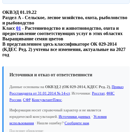
ОКВЭД 01.19.22
Раздел A - Сельское, лесное хозяйство, охота, рыболовство
и рыбоводство
Класс
01
- Растениеводство и животноводство, охота и
предоставление соответствующих услуг в этих областях
Выращивание семян цветов
В представленном здесь классификаторе ОК 029-2014
(КДЕС Ред. 2) учтены все изменения, актуальные на 2027
год
Источники и отказ от ответственности
Данные основаны на
ОКВЭД 2 (ОК 029-2014, КДЕС Ред. 2)
,
Приказ
Росстандарта от 31.01.2014 № 14-ст
. Источники:
Росстат
,
ФНС
России
,
СФР
,
КонсультантПлюс
.
Информация носит справочный характер и не является
юридической консультацией.
Источники данных
·
Условия
использования
· Нашли ошибку?
Сообщите нам
.
Последнее обновление: