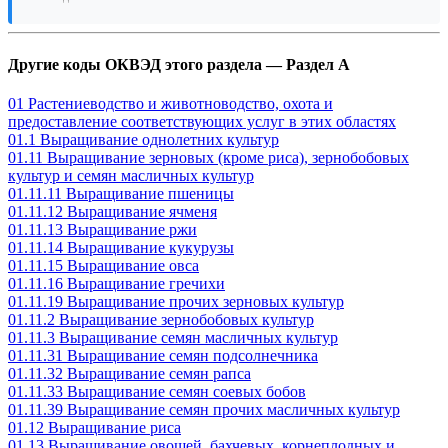
Другие коды ОКВЭД этого раздела — Раздел A
01 Растениеводство и животноводство, охота и
предоставление соответствующих услуг в этих областях
01.1 Выращивание однолетних культур
01.11 Выращивание зерновых (кроме риса), зернобобовых
культур и семян масличных культур
01.11.11 Выращивание пшеницы
01.11.12 Выращивание ячменя
01.11.13 Выращивание ржи
01.11.14 Выращивание кукурузы
01.11.15 Выращивание овса
01.11.16 Выращивание гречихи
01.11.19 Выращивание прочих зерновых культур
01.11.2 Выращивание зернобобовых культур
01.11.3 Выращивание семян масличных культур
01.11.31 Выращивание семян подсолнечника
01.11.32 Выращивание семян рапса
01.11.33 Выращивание семян соевых бобов
01.11.39 Выращивание семян прочих масличных культур
01.12 Выращивание риса
01.13 Выращивание овощей, бахчевых, корнеплодных и