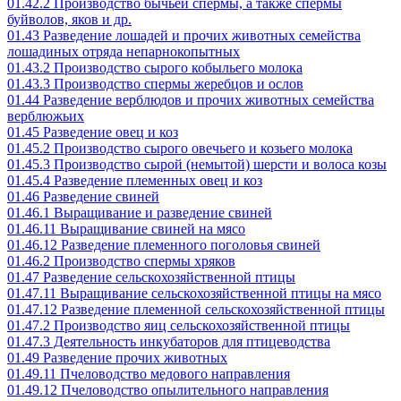
01.42.2 Производство бычьей спермы, а также спермы
буйволов, яков и др.
01.43 Разведение лошадей и прочих животных семейства
лошадиных отряда непарнокопытных
01.43.2 Производство сырого кобыльего молока
01.43.3 Производство спермы жеребцов и ослов
01.44 Разведение верблюдов и прочих животных семейства
верблюжьих
01.45 Разведение овец и коз
01.45.2 Производство сырого овечьего и козьего молока
01.45.3 Производство сырой (немытой) шерсти и волоса козы
01.45.4 Разведение племенных овец и коз
01.46 Разведение свиней
01.46.1 Выращивание и разведение свиней
01.46.11 Выращивание свиней на мясо
01.46.12 Разведение племенного поголовья свиней
01.46.2 Производство спермы хряков
01.47 Разведение сельскохозяйственной птицы
01.47.11 Выращивание сельскохозяйственной птицы на мясо
01.47.12 Разведение племенной сельскохозяйственной птицы
01.47.2 Производство яиц сельскохозяйственной птицы
01.47.3 Деятельность инкубаторов для птицеводства
01.49 Разведение прочих животных
01.49.11 Пчеловодство медового направления
01.49.12 Пчеловодство опылительного направления