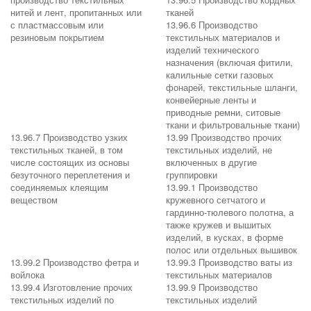
нитей и лент, пропитанных или
тканей
с пластмассовым или
13.96.6 Производство
резиновым покрытием
текстильных материалов и
изделий технического
назначения (включая фитили,
калильные сетки газовых
фонарей, текстильные шланги,
конвейерные ленты и
приводные ремни, ситовые
ткани и фильтровальные ткани)
13.96.7 Производство узких
13.99 Производство прочих
текстильных тканей, в том
текстильных изделий, не
числе состоящих из основы
включенных в другие
безуточного переплетения и
группировки
соединяемых клеящим
13.99.1 Производство
веществом
кружевного сетчатого и
гардинно-тюлевого полотна, а
также кружев и вышитых
изделий, в кусках, в форме
полос или отдельных вышивок
13.99.2 Производство фетра и
13.99.3 Производство ваты из
войлока
текстильных материалов
13.99.4 Изготовление прочих
13.99.9 Производство
текстильных изделий по
текстильных изделий