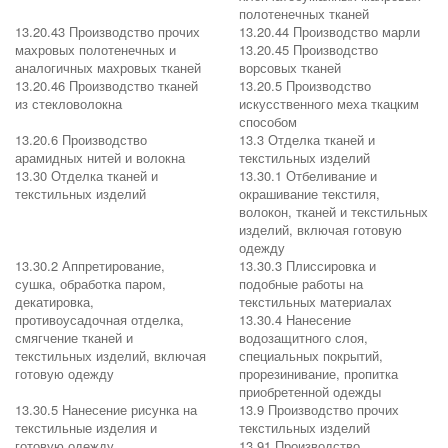
полотенечных тканей
13.20.43 Производство прочих
13.20.44 Производство марли
махровых полотенечных и
13.20.45 Производство
аналогичных махровых тканей
ворсовых тканей
13.20.46 Производство тканей
13.20.5 Производство
из стекловолокна
искусственного меха ткацким
способом
13.20.6 Производство
13.3 Отделка тканей и
арамидных нитей и волокна
текстильных изделий
13.30 Отделка тканей и
13.30.1 Отбеливание и
текстильных изделий
окрашивание текстиля,
волокон, тканей и текстильных
изделий, включая готовую
одежду
13.30.2 Аппретирование,
13.30.3 Плиссировка и
сушка, обработка паром,
подобные работы на
декатировка,
текстильных материалах
противоусадочная отделка,
13.30.4 Нанесение
смягчение тканей и
водозащитного слоя,
текстильных изделий, включая
специальных покрытий,
готовую одежду
прорезинивание, пропитка
приобретенной одежды
13.30.5 Нанесение рисунка на
13.9 Производство прочих
текстильные изделия и
текстильных изделий
готовую одежду
13.91 Производство