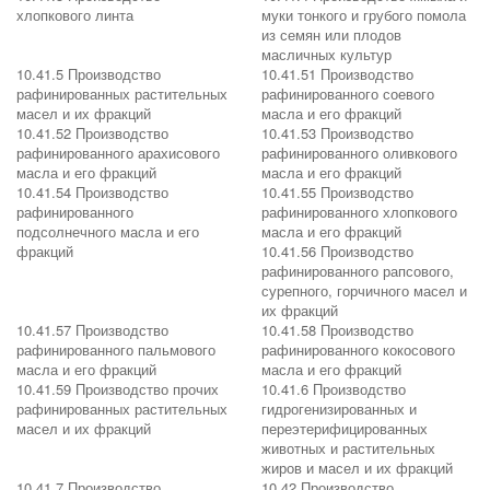
хлопкового линта
муки тонкого и грубого помола
из семян или плодов
масличных культур
10.41.5 Производство
10.41.51 Производство
рафинированных растительных
рафинированного соевого
масел и их фракций
масла и его фракций
10.41.52 Производство
10.41.53 Производство
рафинированного арахисового
рафинированного оливкового
масла и его фракций
масла и его фракций
10.41.54 Производство
10.41.55 Производство
рафинированного
рафинированного хлопкового
подсолнечного масла и его
масла и его фракций
фракций
10.41.56 Производство
рафинированного рапсового,
сурепного, горчичного масел и
их фракций
10.41.57 Производство
10.41.58 Производство
рафинированного пальмового
рафинированного кокосового
масла и его фракций
масла и его фракций
10.41.59 Производство прочих
10.41.6 Производство
рафинированных растительных
гидрогенизированных и
масел и их фракций
переэтерифицированных
животных и растительных
жиров и масел и их фракций
10.41.7 Производство
10.42 Производство