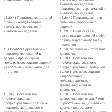
аналогичных изделий;
производство гетр, гамашей и
аналогичных изделий
15.20.41 Производство деталей
15.20.42 Производство гетр,
обуви из кожи; вкладных
гамашей и аналогичных
стелек, подпяточников и
изделий
аналогичных изделий
15.20.5 Пошив обуви и
различных дополнений к обуви
по индивидуальному заказу
населения
16 Обработка древесины и
16.10 Распиловка и строгание
производство изделий из
древесины
дерева и пробки, кроме
16.10.1 Производство
мебели, производство изделий
пиломатериалов, кроме
из соломки и материалов для
профилированных, толщиной
плетения
более 6 мм; производство
непропитанных
железнодорожных и
трамвайных шпал из
древесины
16.10.2 Производство
16.10.3 Производство
пиломатериалов,
древесины, пропитанной или
профилированных по кромке;
обработанной защитными или
производство древесного
другими веществами
полотна, древесной муки;
16.10.9 Предоставление услуг