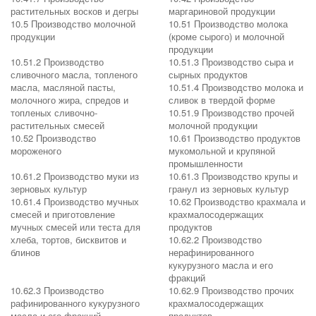
растительных восков и дегры
маргариновой продукции
10.5 Производство молочной
10.51 Производство молока
продукции
(кроме сырого) и молочной
продукции
10.51.2 Производство
10.51.3 Производство сыра и
сливочного масла, топленого
сырных продуктов
масла, масляной пасты,
10.51.4 Производство молока и
молочного жира, спредов и
сливок в твердой форме
топленых сливочно-
10.51.9 Производство прочей
растительных смесей
молочной продукции
10.52 Производство
10.61 Производство продуктов
мороженого
мукомольной и крупяной
промышленности
10.61.2 Производство муки из
10.61.3 Производство крупы и
зерновых культур
гранул из зерновых культур
10.61.4 Производство мучных
10.62 Производство крахмала и
смесей и приготовление
крахмалосодержащих
мучных смесей или теста для
продуктов
хлеба, тортов, бисквитов и
10.62.2 Производство
блинов
нерафинированного
кукурузного масла и его
фракций
10.62.3 Производство
10.62.9 Производство прочих
рафинированного кукурузного
крахмалосодержащих
масла и его фракций
продуктов