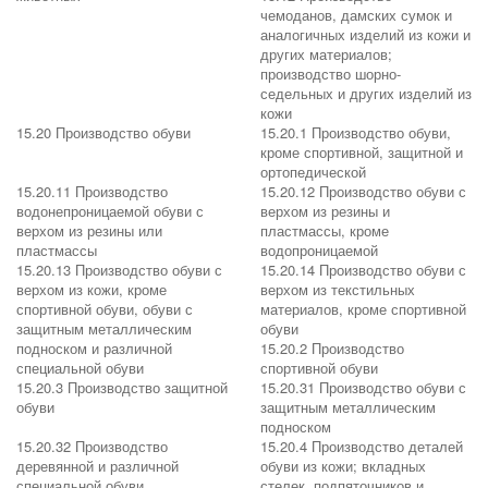
чемоданов, дамских сумок и
аналогичных изделий из кожи и
других материалов;
производство шорно-
седельных и других изделий из
кожи
15.20 Производство обуви
15.20.1 Производство обуви,
кроме спортивной, защитной и
ортопедической
15.20.11 Производство
15.20.12 Производство обуви с
водонепроницаемой обуви с
верхом из резины и
верхом из резины или
пластмассы, кроме
пластмассы
водопроницаемой
15.20.13 Производство обуви с
15.20.14 Производство обуви с
верхом из кожи, кроме
верхом из текстильных
спортивной обуви, обуви с
материалов, кроме спортивной
защитным металлическим
обуви
подноском и различной
15.20.2 Производство
специальной обуви
спортивной обуви
15.20.3 Производство защитной
15.20.31 Производство обуви с
обуви
защитным металлическим
подноском
15.20.32 Производство
15.20.4 Производство деталей
деревянной и различной
обуви из кожи; вкладных
специальной обуви
стелек, подпяточников и