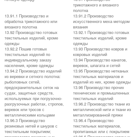
трикотажного и вязаного
полотна
13.91.1 Производство и
13.91.2 Производство
обработка трикотажного или
искусственного меха методом
вязаного полотна
вязания
13.92 Производство готовых
13.92.1 Производство готовых
текстильных изделий, кроме
текстильных изделий, кроме
одежды
одежды
13.92.2 Пошив готовых
13.93 Производство ковров и
текстильных изделий по
ковровых изделий
индивидуальному заказу
13.94 Производство канатов,
населения, кроме одежды
веревок, шпагата и сетей
13.94.2 Производство изделий
13.95 Производство нетканых
из веревки и сетного полотна:
текстильных материалов и
рыболовных сетей,
изделий из них, кроме одежды
предохранительных сеток на
13.96 Производство прочих
судах, защитных средств,
технических и промышленных
используемых при погрузочно-
текстильных изделий
разгрузочных работах, стропов,
13.96.2 Производство ткани из
веревок или тросов с
металлической нити и ткани из
металлическими кольцами
металлизированной пряжи
13.96.3 Производство
13.96.4 Производство
резиновых нитей и шнуров с
текстильных материалов,
текстильным покрытием;
пропитанных или с покрытием
производство текстильных
13.96.5 Производство кордных