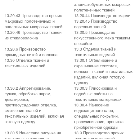
хлопчатобумажных махровых
полотенечных тканей
13.20.43 Производство прочих
13.20.44 Производство марли
махровых полотенечных и
13.20.45 Производство
аналогичных махровых тканей
ворсовых тканей
13.20.46 Производство тканей
13.20.5 Производство
из стекловолокна
искусственного меха ткацким
способом
13.20.6 Производство
13.3 Отделка тканей и
арамидных нитей и волокна
текстильных изделий
13.30 Отделка тканей и
13.30.1 Отбеливание и
текстильных изделий
окрашивание текстиля,
волокон, тканей и текстильных
изделий, включая готовую
одежду
13.30.2 Аппретирование,
13.30.3 Плиссировка и
сушка, обработка паром,
подобные работы на
декатировка,
текстильных материалах
противоусадочная отделка,
13.30.4 Нанесение
смягчение тканей и
водозащитного слоя,
текстильных изделий, включая
специальных покрытий,
готовую одежду
прорезинивание, пропитка
приобретенной одежды
13.30.5 Нанесение рисунка на
13.9 Производство прочих
текстильные изделия и
текстильных изделий