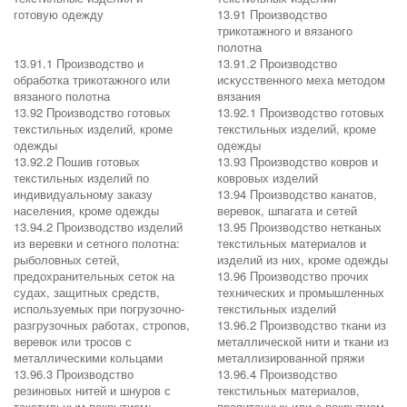
готовую одежду
13.91 Производство
трикотажного и вязаного
полотна
13.91.1 Производство и
13.91.2 Производство
обработка трикотажного или
искусственного меха методом
вязаного полотна
вязания
13.92 Производство готовых
13.92.1 Производство готовых
текстильных изделий, кроме
текстильных изделий, кроме
одежды
одежды
13.92.2 Пошив готовых
13.93 Производство ковров и
текстильных изделий по
ковровых изделий
индивидуальному заказу
13.94 Производство канатов,
населения, кроме одежды
веревок, шпагата и сетей
13.94.2 Производство изделий
13.95 Производство нетканых
из веревки и сетного полотна:
текстильных материалов и
рыболовных сетей,
изделий из них, кроме одежды
предохранительных сеток на
13.96 Производство прочих
судах, защитных средств,
технических и промышленных
используемых при погрузочно-
текстильных изделий
разгрузочных работах, стропов,
13.96.2 Производство ткани из
веревок или тросов с
металлической нити и ткани из
металлическими кольцами
металлизированной пряжи
13.96.3 Производство
13.96.4 Производство
резиновых нитей и шнуров с
текстильных материалов,
текстильным покрытием;
пропитанных или с покрытием