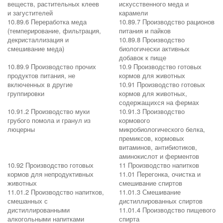
веществ, растительных клеев
искусственного меда и
и загустителей
карамели
10.89.6 Переработка меда
10.89.7 Производство рационов
(темперирование, фильтрация,
питания и пайков
декристаллизация и
10.89.8 Производство
смешивание меда)
биологически активных
добавок к пище
10.89.9 Производство прочих
10.9 Производство готовых
продуктов питания, не
кормов для животных
включенных в другие
10.91 Производство готовых
группировки
кормов для животных,
содержащихся на фермах
10.91.2 Производство муки
10.91.3 Производство
грубого помола и гранул из
кормового
люцерны
микробиологического белка,
премиксов, кормовых
витаминов, антибиотиков,
аминокислот и ферментов
10.92 Производство готовых
11 Производство напитков
кормов для непродуктивных
11.01 Перегонка, очистка и
животных
смешивание спиртов
11.01.2 Производство напитков,
11.01.3 Смешивание
смешанных с
дистиллированных спиртов
дистиллированными
11.01.4 Производство пищевого
алкогольными напитками
спирта