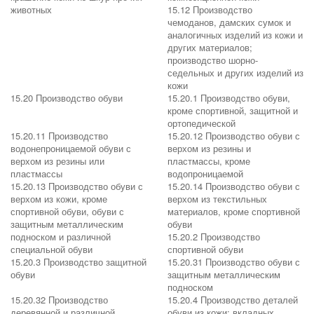
животных
15.12 Производство
чемоданов, дамских сумок и
аналогичных изделий из кожи и
других материалов;
производство шорно-
седельных и других изделий из
кожи
15.20 Производство обуви
15.20.1 Производство обуви,
кроме спортивной, защитной и
ортопедической
15.20.11 Производство
15.20.12 Производство обуви с
водонепроницаемой обуви с
верхом из резины и
верхом из резины или
пластмассы, кроме
пластмассы
водопроницаемой
15.20.13 Производство обуви с
15.20.14 Производство обуви с
верхом из кожи, кроме
верхом из текстильных
спортивной обуви, обуви с
материалов, кроме спортивной
защитным металлическим
обуви
подноском и различной
15.20.2 Производство
специальной обуви
спортивной обуви
15.20.3 Производство защитной
15.20.31 Производство обуви с
обуви
защитным металлическим
подноском
15.20.32 Производство
15.20.4 Производство деталей
деревянной и различной
обуви из кожи; вкладных