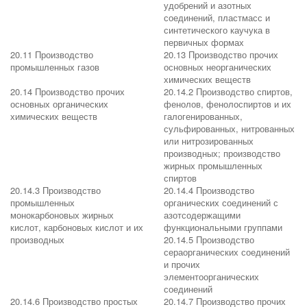
удобрений и азотных
соединений, пластмасс и
синтетического каучука в
первичных формах
20.11 Производство
20.13 Производство прочих
промышленных газов
основных неорганических
химических веществ
20.14 Производство прочих
20.14.2 Производство спиртов,
основных органических
фенолов, фенолоспиртов и их
химических веществ
галогенированных,
сульфированных, нитрованных
или нитрозированных
производных; производство
жирных промышленных
спиртов
20.14.3 Производство
20.14.4 Производство
промышленных
органических соединений с
монокарбоновых жирных
азотсодержащими
кислот, карбоновых кислот и их
функциональными группами
производных
20.14.5 Производство
сераорганических соединений
и прочих
элементоорганических
соединений
20.14.6 Производство простых
20.14.7 Производство прочих