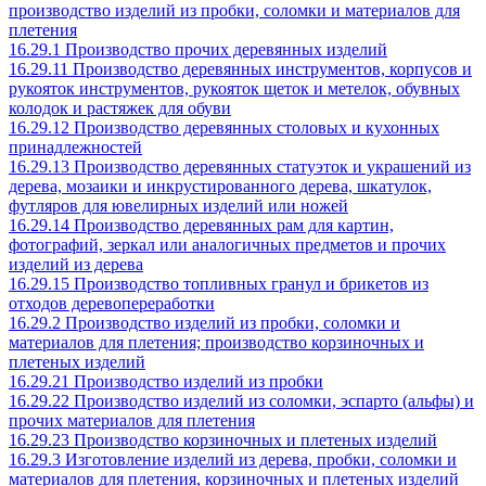
производство изделий из пробки, соломки и материалов для
плетения
16.29.1 Производство прочих деревянных изделий
16.29.11 Производство деревянных инструментов, корпусов и
рукояток инструментов, рукояток щеток и метелок, обувных
колодок и растяжек для обуви
16.29.12 Производство деревянных столовых и кухонных
принадлежностей
16.29.13 Производство деревянных статуэток и украшений из
дерева, мозаики и инкрустированного дерева, шкатулок,
футляров для ювелирных изделий или ножей
16.29.14 Производство деревянных рам для картин,
фотографий, зеркал или аналогичных предметов и прочих
изделий из дерева
16.29.15 Производство топливных гранул и брикетов из
отходов деревопереработки
16.29.2 Производство изделий из пробки, соломки и
материалов для плетения; производство корзиночных и
плетеных изделий
16.29.21 Производство изделий из пробки
16.29.22 Производство изделий из соломки, эспарто (альфы) и
прочих материалов для плетения
16.29.23 Производство корзиночных и плетеных изделий
16.29.3 Изготовление изделий из дерева, пробки, соломки и
материалов для плетения, корзиночных и плетеных изделий