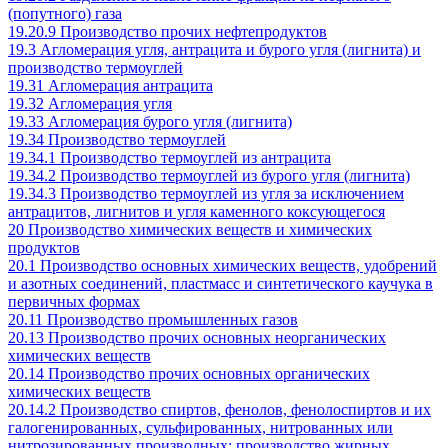
(попутного) газа
19.20.9 Производство прочих нефтепродуктов
19.3 Агломерация угля, антрацита и бурого угля (лигнита) и
производство термоуглей
19.31 Агломерация антрацита
19.32 Агломерация угля
19.33 Агломерация бурого угля (лигнита)
19.34 Производство термоуглей
19.34.1 Производство термоуглей из антрацита
19.34.2 Производство термоуглей из бурого угля (лигнита)
19.34.3 Производство термоуглей из угля за исключением
антрацитов, лигнитов и угля каменного коксующегося
20 Производство химических веществ и химических
продуктов
20.1 Производство основных химических веществ, удобрений
и азотных соединений, пластмасс и синтетического каучука в
первичных формах
20.11 Производство промышленных газов
20.13 Производство прочих основных неорганических
химических веществ
20.14 Производство прочих основных органических
химических веществ
20.14.2 Производство спиртов, фенолов, фенолоспиртов и их
галогенированных, сульфированных, нитрованных или
нитрозированных производных; производство жирных