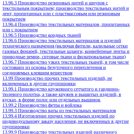
13.96.3 Производство резиновых нитей и шнуров с
текстильным покрытием; производство текстильных нитей и
лент, пропитанных или с пластмассовым или резиновым
покрытием
13.96.4 Производство текстильных материалов, пропитанных
или с покрытием
13.96.5 Производство кордных тканей
13.96.6 Производство текстильных материалов и изделий
технического назначения (включая фитили, калильные сетки
газовых фонарей, текстильные шланги, конвейерные ленты и
приводные ремни, ситовые ткани и фильтровальные ткани)
13.96.7 Производство узких текстильных тканей, в том числе
состоящих из основы безуточного переплетения и
соединяемых клеящим веществом
13.99 Производство прочих текстильных изделий, не
включенных в другие группировки
13.99.1 Производство кружевного сетчатого и гардинно-
тюлевого полотна, а также кружев и вышитых изделий, в
кусках, в форме полос или отдельных вышивок
13.99.2 Производство фетра и войлока
13.99.3 Производство ваты из текстильных материалов
13.99.4 Изготовление прочих текстильных изделий по
индивидуальному заказу населения, не включенных в другие
группировки
13.99.9 Производство текстильных изделий различного