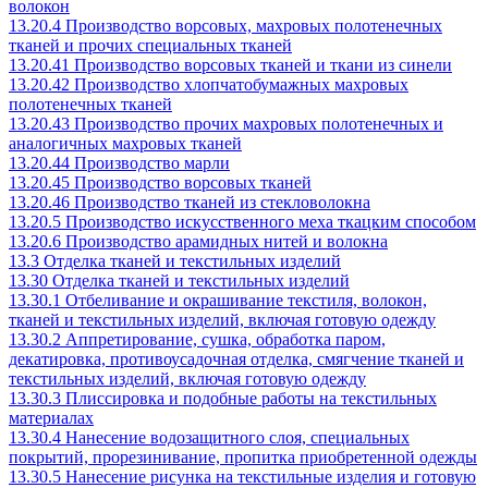
волокон
13.20.4 Производство ворсовых, махровых полотенечных
тканей и прочих специальных тканей
13.20.41 Производство ворсовых тканей и ткани из синели
13.20.42 Производство хлопчатобумажных махровых
полотенечных тканей
13.20.43 Производство прочих махровых полотенечных и
аналогичных махровых тканей
13.20.44 Производство марли
13.20.45 Производство ворсовых тканей
13.20.46 Производство тканей из стекловолокна
13.20.5 Производство искусственного меха ткацким способом
13.20.6 Производство арамидных нитей и волокна
13.3 Отделка тканей и текстильных изделий
13.30 Отделка тканей и текстильных изделий
13.30.1 Отбеливание и окрашивание текстиля, волокон,
тканей и текстильных изделий, включая готовую одежду
13.30.2 Аппретирование, сушка, обработка паром,
декатировка, противоусадочная отделка, смягчение тканей и
текстильных изделий, включая готовую одежду
13.30.3 Плиссировка и подобные работы на текстильных
материалах
13.30.4 Нанесение водозащитного слоя, специальных
покрытий, прорезинивание, пропитка приобретенной одежды
13.30.5 Нанесение рисунка на текстильные изделия и готовую