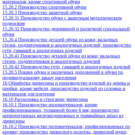
материалов, кроме спортивной обуви
15.20.2 Производство спортивной обуви
15.20.3 Производство защитной обуви
15.20.31 Производство обуви с защитным металлическим
подноском
15.20.32 Производство деревянной и различной специальной
обуви
15.20.4 Производство деталей обуви из кожи; вкладных
стелек, подпяточников и аналогичных изделий; производство
гетр, гамашей и аналогичных изделий
15.20.41 Производство деталей обуви из кожи; вкладных
стелек, подпяточников и аналогичных изделий
15.20.42 Производство гетр, гамашей и аналогичных изделий
15.20.5 Пошив обуви и различных дополнений к обуви по
индивидуальному заказу населения
16 Обработка древесины и производство изделий из дерева и
пробки, кроме мебели, производство изделий из соломки и
материалов для плетения
16.10 Распиловка и строгание древесины
16.10.1 Производство пиломатериалов, кроме
профилированных, толщиной более 6 мм; производство
непропитанных железнодорожных и трамвайных шпал из
древесины
16.10.2 Производство пиломатериалов, профилированных по
кромке; производство древесного полотна, древесной муки;