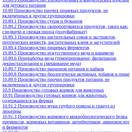
для детского питания
10.89 Производство прочих пищевых продуктов, не
включенных в другие группировки
10.89.1 Производство супов и бульонов
10.89.2 Производство скоропортящихся продуктов, таких как:
сэндвичи и свежая пицца (полуфабрикат)
10.89.3 Производство растительных соков и экстрактов,
пептических веществ, растительных клеев и загустителей
10.89.4 Производство пищевых ферментов
10.89.5 Производство искусственного меда и карамели
10.89.6 Переработка меда (темперирование, фильтрация,
декристаллизация и смешивание меда)
10.89.7 Производство рационов питания и пайков
10.89.8 Производство биологически активных добавок к пище
10.89.9 Производство прочих продуктов питания, не
включенных в другие группировки
10.9 Производство готовых кормов для животных
10.91 Производство готовых кормов для животных,
содержащихся на фермах
10.91.2 Производство муки грубого помола и гранул из
люцерны
10.91.3 Производство кормового микробиологического белка,
премиксов, кормовых витаминов, антибиотиков, аминокислот
и ферментов