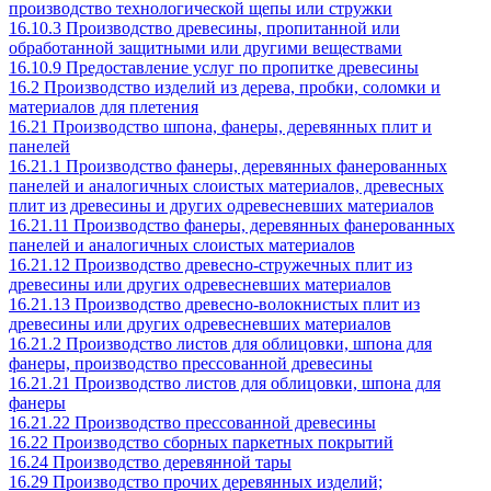
производство технологической щепы или стружки
16.10.3 Производство древесины, пропитанной или
обработанной защитными или другими веществами
16.10.9 Предоставление услуг по пропитке древесины
16.2 Производство изделий из дерева, пробки, соломки и
материалов для плетения
16.21 Производство шпона, фанеры, деревянных плит и
панелей
16.21.1 Производство фанеры, деревянных фанерованных
панелей и аналогичных слоистых материалов, древесных
плит из древесины и других одревесневших материалов
16.21.11 Производство фанеры, деревянных фанерованных
панелей и аналогичных слоистых материалов
16.21.12 Производство древесно-стружечных плит из
древесины или других одревесневших материалов
16.21.13 Производство древесно-волокнистых плит из
древесины или других одревесневших материалов
16.21.2 Производство листов для облицовки, шпона для
фанеры, производство прессованной древесины
16.21.21 Производство листов для облицовки, шпона для
фанеры
16.21.22 Производство прессованной древесины
16.22 Производство сборных паркетных покрытий
16.24 Производство деревянной тары
16.29 Производство прочих деревянных изделий;