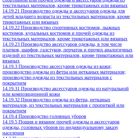
текстильных материалов, кроме трикотажных или вязаных
14.19.21 Производство одежды и аксессуаров одежды для
детей младшего возраста из текстильных материалов, кроме
трикотажных или вязаных
14.19.22 Производство спортивных костюмов, лыжных
костюмов, купальных костюмов и прочей одежды из
текстильных материалов, кроме трикотажных или вязаных
14.19.23 Производство аксессуаров одежды, в том числе
платков, шарфов, галстуков, перчаток и прочих аналогичных
изделий из текстильных материалов, кроме трикотажных или
вязаных
14.19.3 Производство аксессуаров одежды из кожи;
производство одежды из фетра или нетканых материалов;
производство одежды из текстильных материалов с
покрытием
14.19.31 Производство аксессуаров одежды из натуральной
или композиционной кожи
14.19.32 Производство одежды из фетра, нетканых
материалов, из текстильных материалов с пропиткой или
покрытием
14.19.4 Производство головных уборов
14.19.5 Пошив и вязание прочей одежды и аксессуаров
одежды, головных уборов по индивидуальному заказу
населения