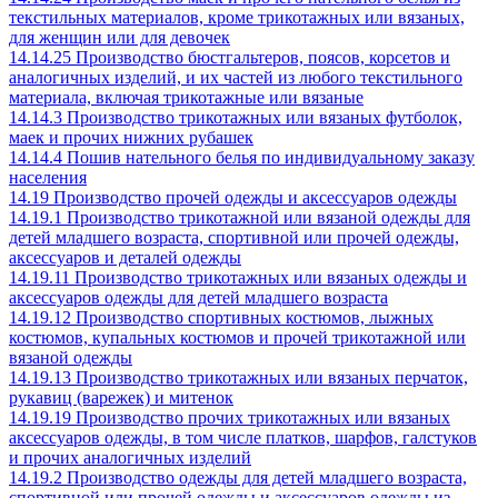
текстильных материалов, кроме трикотажных или вязаных,
для женщин или для девочек
14.14.25 Производство бюстгальтеров, поясов, корсетов и
аналогичных изделий, и их частей из любого текстильного
материала, включая трикотажные или вязаные
14.14.3 Производство трикотажных или вязаных футболок,
маек и прочих нижних рубашек
14.14.4 Пошив нательного белья по индивидуальному заказу
населения
14.19 Производство прочей одежды и аксессуаров одежды
14.19.1 Производство трикотажной или вязаной одежды для
детей младшего возраста, спортивной или прочей одежды,
аксессуаров и деталей одежды
14.19.11 Производство трикотажных или вязаных одежды и
аксессуаров одежды для детей младшего возраста
14.19.12 Производство спортивных костюмов, лыжных
костюмов, купальных костюмов и прочей трикотажной или
вязаной одежды
14.19.13 Производство трикотажных или вязаных перчаток,
рукавиц (варежек) и митенок
14.19.19 Производство прочих трикотажных или вязаных
аксессуаров одежды, в том числе платков, шарфов, галстуков
и прочих аналогичных изделий
14.19.2 Производство одежды для детей младшего возраста,
спортивной или прочей одежды и аксессуаров одежды из