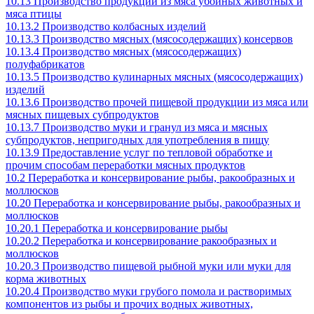
10.13 Производство продукции из мяса убойных животных и
мяса птицы
10.13.2 Производство колбасных изделий
10.13.3 Производство мясных (мясосодержащих) консервов
10.13.4 Производство мясных (мясосодержащих)
полуфабрикатов
10.13.5 Производство кулинарных мясных (мясосодержащих)
изделий
10.13.6 Производство прочей пищевой продукции из мяса или
мясных пищевых субпродуктов
10.13.7 Производство муки и гранул из мяса и мясных
субпродуктов, непригодных для употребления в пищу
10.13.9 Предоставление услуг по тепловой обработке и
прочим способам переработки мясных продуктов
10.2 Переработка и консервирование рыбы, ракообразных и
моллюсков
10.20 Переработка и консервирование рыбы, ракообразных и
моллюсков
10.20.1 Переработка и консервирование рыбы
10.20.2 Переработка и консервирование ракообразных и
моллюсков
10.20.3 Производство пищевой рыбной муки или муки для
корма животных
10.20.4 Производство муки грубого помола и растворимых
компонентов из рыбы и прочих водных животных,