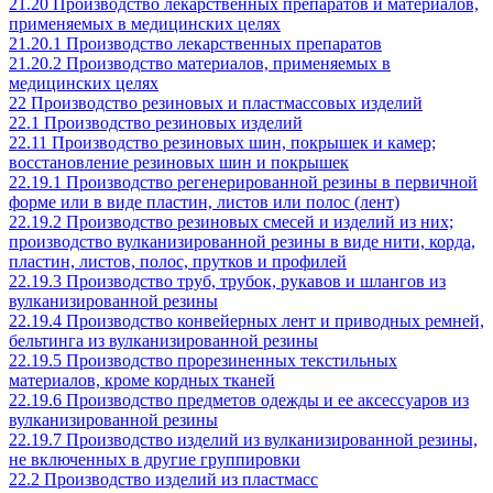
21.20 Производство лекарственных препаратов и материалов,
применяемых в медицинских целях
21.20.1 Производство лекарственных препаратов
21.20.2 Производство материалов, применяемых в
медицинских целях
22 Производство резиновых и пластмассовых изделий
22.1 Производство резиновых изделий
22.11 Производство резиновых шин, покрышек и камер;
восстановление резиновых шин и покрышек
22.19.1 Производство регенерированной резины в первичной
форме или в виде пластин, листов или полос (лент)
22.19.2 Производство резиновых смесей и изделий из них;
производство вулканизированной резины в виде нити, корда,
пластин, листов, полос, прутков и профилей
22.19.3 Производство труб, трубок, рукавов и шлангов из
вулканизированной резины
22.19.4 Производство конвейерных лент и приводных ремней,
бельтинга из вулканизированной резины
22.19.5 Производство прорезиненных текстильных
материалов, кроме кордных тканей
22.19.6 Производство предметов одежды и ее аксессуаров из
вулканизированной резины
22.19.7 Производство изделий из вулканизированной резины,
не включенных в другие группировки
22.2 Производство изделий из пластмасс