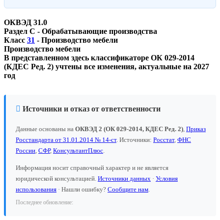
ОКВЭД 31.0
Раздел C - Обрабатывающие производства
Класс
31
- Производство мебели
Производство мебели
В представленном здесь классификаторе ОК 029-2014
(КДЕС Ред. 2) учтены все изменения, актуальные на 2027
год
Источники и отказ от ответственности
Данные основаны на
ОКВЭД 2 (ОК 029-2014, КДЕС Ред. 2)
,
Приказ
Росстандарта от 31.01.2014 № 14-ст
. Источники:
Росстат
,
ФНС
России
,
СФР
,
КонсультантПлюс
.
Информация носит справочный характер и не является
юридической консультацией.
Источники данных
·
Условия
использования
· Нашли ошибку?
Сообщите нам
.
Последнее обновление: