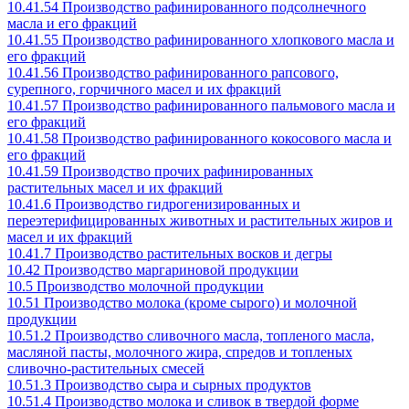
10.41.54 Производство рафинированного подсолнечного
масла и его фракций
10.41.55 Производство рафинированного хлопкового масла и
его фракций
10.41.56 Производство рафинированного рапсового,
сурепного, горчичного масел и их фракций
10.41.57 Производство рафинированного пальмового масла и
его фракций
10.41.58 Производство рафинированного кокосового масла и
его фракций
10.41.59 Производство прочих рафинированных
растительных масел и их фракций
10.41.6 Производство гидрогенизированных и
переэтерифицированных животных и растительных жиров и
масел и их фракций
10.41.7 Производство растительных восков и дегры
10.42 Производство маргариновой продукции
10.5 Производство молочной продукции
10.51 Производство молока (кроме сырого) и молочной
продукции
10.51.2 Производство сливочного масла, топленого масла,
масляной пасты, молочного жира, спредов и топленых
сливочно-растительных смесей
10.51.3 Производство сыра и сырных продуктов
10.51.4 Производство молока и сливок в твердой форме