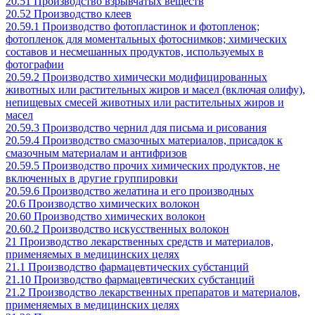
20.51 Производство взрывчатых веществ
20.52 Производство клеев
20.59.1 Производство фотопластинок и фотопленок;
фотопленок для моментальных фотоснимков; химических
составов и несмешанных продуктов, используемых в
фотографии
20.59.2 Производство химически модифицированных
животных или растительных жиров и масел (включая олифу),
непищевых смесей животных или растительных жиров и
масел
20.59.3 Производство чернил для письма и рисования
20.59.4 Производство смазочных материалов, присадок к
смазочным материалам и антифризов
20.59.5 Производство прочих химических продуктов, не
включенных в другие группировки
20.59.6 Производство желатина и его производных
20.6 Производство химических волокон
20.60 Производство химических волокон
20.60.2 Производство искусственных волокон
21 Производство лекарственных средств и материалов,
применяемых в медицинских целях
21.1 Производство фармацевтических субстанций
21.10 Производство фармацевтических субстанций
21.2 Производство лекарственных препаратов и материалов,
применяемых в медицинских целях