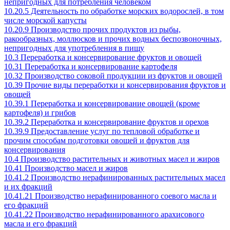
непригодных для потребления человеком
10.20.5 Деятельность по обработке морских водорослей, в том
числе морской капусты
10.20.9 Производство прочих продуктов из рыбы,
ракообразных, моллюсков и прочих водных беспозвоночных,
непригодных для употребления в пищу
10.3 Переработка и консервирование фруктов и овощей
10.31 Переработка и консервирование картофеля
10.32 Производство соковой продукции из фруктов и овощей
10.39 Прочие виды переработки и консервирования фруктов и
овощей
10.39.1 Переработка и консервирование овощей (кроме
картофеля) и грибов
10.39.2 Переработка и консервирование фруктов и орехов
10.39.9 Предоставление услуг по тепловой обработке и
прочим способам подготовки овощей и фруктов для
консервирования
10.4 Производство растительных и животных масел и жиров
10.41 Производство масел и жиров
10.41.2 Производство нерафинированных растительных масел
и их фракций
10.41.21 Производство нерафинированного соевого масла и
его фракций
10.41.22 Производство нерафинированного арахисового
масла и его фракций