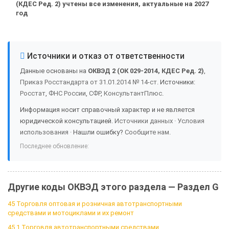
(КДЕС Ред. 2) учтены все изменения, актуальные на 2027
год
Источники и отказ от ответственности
Данные основаны на
ОКВЭД 2 (ОК 029-2014, КДЕС Ред. 2)
,
Приказ Росстандарта от 31.01.2014 № 14-ст
. Источники:
Росстат
,
ФНС России
,
СФР
,
КонсультантПлюс
.
Информация носит справочный характер и не является
юридической консультацией.
Источники данных
·
Условия
использования
· Нашли ошибку?
Сообщите нам
.
Последнее обновление:
Другие коды ОКВЭД этого раздела — Раздел G
45 Торговля оптовая и розничная автотранспортными
средствами и мотоциклами и их ремонт
45.1 Торговля автотранспортными средствами