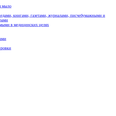
я мыло
педами, книгами, газетами, журналами, писчебумажными и
рами
емыми в медицинских целях
лами
ировки