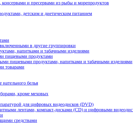
, консервами и пресервами из рыбы и морепродуктов
родуктами, детским и диетическим питанием
ртами
е включенными в другие группировки
уктами, напитками и табачными изделиями
ыми пищевыми продуктами
нными пищевыми продуктами, напитками и табачными изделиями
ми товарами
е нательного белья
уборами, кроме меховых
 аппаратурой для цифровых видеодисков (DVD)
гнитными лентами, компакт-дисками (CD) и цифровыми видеодис
ми
тящими средствами