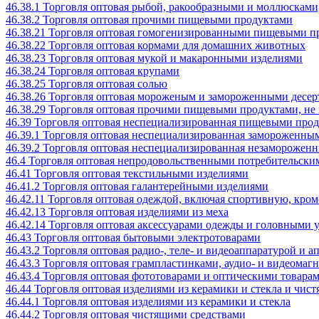
46.38.1 Торговля оптовая рыбой, ракообразными и моллюсками
46.38.2 Торговля оптовая прочими пищевыми продуктами
46.38.21 Торговля оптовая гомогенизированными пищевыми п
46.38.22 Торговля оптовая кормами для домашних животных
46.38.23 Торговля оптовая мукой и макаронными изделиями
46.38.24 Торговля оптовая крупами
46.38.25 Торговля оптовая солью
46.38.26 Торговля оптовая мороженым и замороженными десе
46.38.29 Торговля оптовая прочими пищевыми продуктами, н
46.39 Торговля оптовая неспециализированная пищевыми прод
46.39.1 Торговля оптовая неспециализированная замороженн
46.39.2 Торговля оптовая неспециализированная незамороже
46.4 Торговля оптовая непродовольственными потребительски
46.41 Торговля оптовая текстильными изделиями
46.41.2 Торговля оптовая галантерейными изделиями
46.42.11 Торговля оптовая одеждой, включая спортивную, кром
46.42.13 Торговля оптовая изделиями из меха
46.42.14 Торговля оптовая аксессуарами одежды и головными 
46.43 Торговля оптовая бытовыми электротоварами
46.43.2 Торговля оптовая радио-, теле- и видеоаппаратурой и
46.43.3 Торговля оптовая грампластинками, аудио- и видеома
46.43.4 Торговля оптовая фототоварами и оптическими товара
46.44 Торговля оптовая изделиями из керамики и стекла и чис
46.44.1 Торговля оптовая изделиями из керамики и стекла
46.44.2 Торговля оптовая чистящими средствами