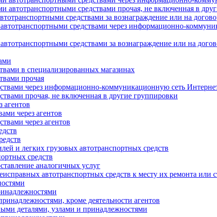
ми автотранспортными средствами прочая, не включенная в дру
автотранспортными средствами за вознаграждение или на догов
и автотранспортными средствами через информационно-коммуни
 автотранспортными средствами за вознаграждение или на дого
вами
ствами в специализированных магазинах
твами прочая
едствами через информационно-коммуникационную сеть Интерне
ствами прочая, не включенная в другие группировки
з агентов
вами через агентов
ствами через агентов
едств
редств
илей и легких грузовых автотранспортных средств
портных средств
оставление аналогичных услуг
неисправных автотранспортных средств к месту их ремонта или 
ностями
принадлежностями
 принадлежностями, кроме деятельности агентов
ьными деталями, узлами и принадлежностями