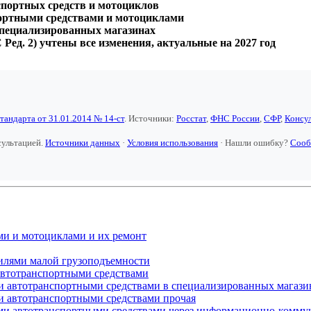
нспортных средств и мотоциклов
портными средствами и мотоциклами
пециализированных магазинах
Ред. 2) учтены все изменения, актуальные на 2027 год
тандарта от 31.01.2014 № 14-ст
. Источники:
Росстат
,
ФНС России
,
СФР
,
Консу
сультацией.
Источники данных
·
Условия использования
· Нашли ошибку?
Сооб
ми и мотоциклами и их ремонт
илями малой грузоподъемности
 автотранспортными средствами
ми автотранспортными средствами в специализированных магази
ми автотранспортными средствами прочая
кими автотранспортными средствами через информационно-комм