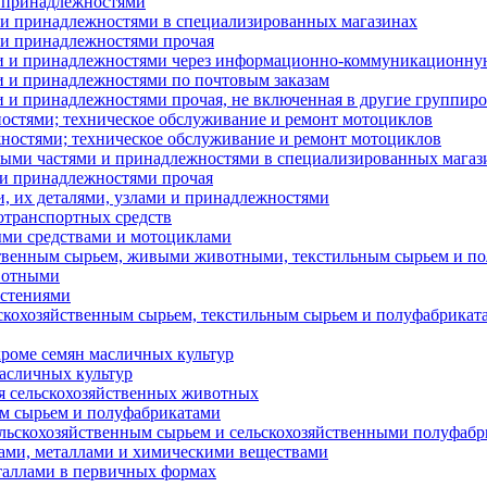
и принадлежностями
и и принадлежностями в специализированных магазинах
 и принадлежностями прочая
ами и принадлежностями через информационно-коммуникационну
и и принадлежностями по почтовым заказам
и и принадлежностями прочая, не включенная в другие группир
ностями; техническое обслуживание и ремонт мотоциклов
жностями; техническое обслуживание и ремонт мотоциклов
вными частями и принадлежностями в специализированных магаз
и и принадлежностями прочая
и, их деталями, узлами и принадлежностями
отранспортных средств
ными средствами и мотоциклами
яйственным сырьем, живыми животными, текстильным сырьем и п
ивотными
астениями
льскохозяйственным сырьем, текстильным сырьем и полуфабрикат
 кроме семян масличных культур
масличных культур
ля сельскохозяйственных животных
ным сырьем и полуфабрикатами
сельскохозяйственным сырьем и сельскохозяйственными полуфаб
удами, металлами и химическими веществами
еталлами в первичных формах