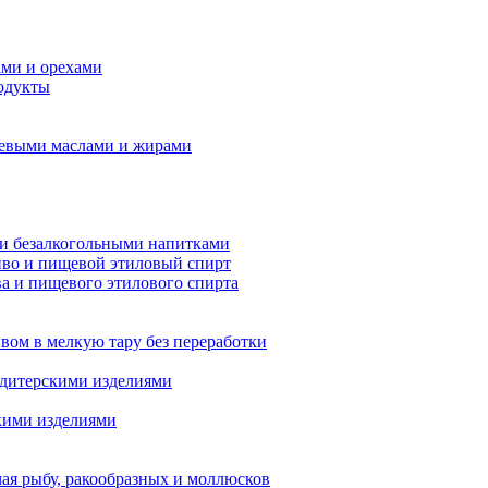
ами и орехами
родукты
щевыми маслами и жирами
ми безалкогольными напитками
иво и пищевой этиловый спирт
ва и пищевого этилового спирта
вом в мелкую тару без переработки
ндитерскими изделиями
скими изделиями
ая рыбу, ракообразных и моллюсков