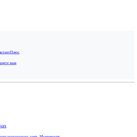
льтантПлюс
.
щите нам
.
нах
уникационную сеть Интернет