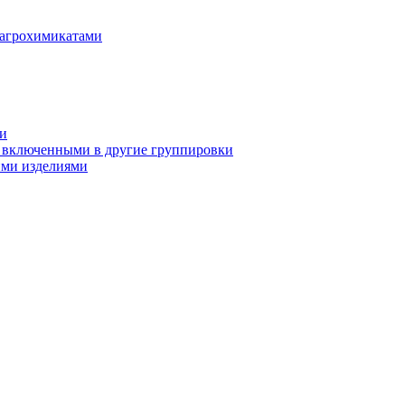
 агрохимикатами
ми
не включенными в другие группировки
ими изделиями