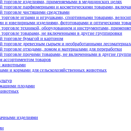
ой торговле изделиями, применяемыми в медицинских целях
вой торговле парфюмерными и косметическими товарами, включа
ой торговле чистящими средствами
й торговле играми и игрушками, спортивными товарами, велоси
ми и ювелирными изделиями, фототоварами и оптическими това
й торговле техникой, оборудованием и инструментами, применя
й торговле товарами, не включенными в другие группировки
й торговле бумагой и картоном
вой торговле древесным сырьем и необработанными лесоматериа
й торговле отходами, ломом и материалами для переработки
ой торговле прочими товарами, не включенными в другие групп
ым ассортиментом товаров
ми животными
енами и кормами для сельскохозяйственных животных
ультур
ержащими плодами
 животных
бачными изделиями
ми