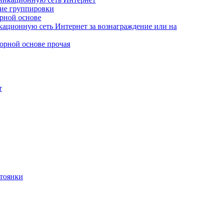
гие группировки
орной основе
кационную сеть Интернет за вознаграждение или на
ворной основе прочая
т
стоянки