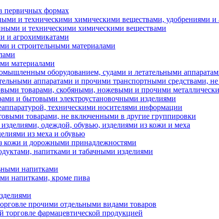
 в первичных формах
нными и техническими химическими веществами, удобрениями и
ленными и техническими химическими веществами
ми и агрохимикатами
лами и строительными материалами
алами
ными материалами
промышленным оборудованием, судами и летательными аппарата
етательными аппаратами и прочими транспортными средствами, 
ытовыми товарами, скобяными, ножевыми и прочими металлическ
варами и бытовыми электроустановочными изделиями
телеаппаратурой, техническими носителями информации
ытовыми товарами, не включенными в другие группировки
 изделиями, одеждой, обувью, изделиями из кожи и меха
делиями из меха и обувью
 из кожи и дорожными принадлежностями
родуктами, напитками и табачными изделиями
льными напитками
ыми напитками, кроме пива
изделиями
 торговле прочими отдельными видами товаров
ой торговле фармацевтической продукцией