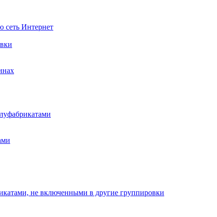
ю сеть Интернет
овки
инах
олуфабрикатами
ами
рикатами, не включенными в другие группировки