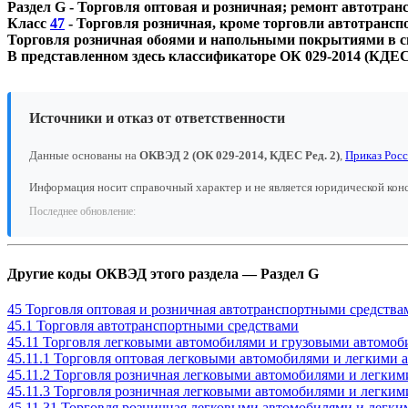
Раздел G - Торговля оптовая и розничная; ремонт автотра
Класс
47
- Торговля розничная, кроме торговли автотранс
Торговля розничная обоями и напольными покрытиями в с
В представленном здесь классификаторе ОК 029-2014 (КДЕС 
Источники и отказ от ответственности
Данные основаны на
ОКВЭД 2 (ОК 029-2014, КДЕС Ред. 2)
,
Приказ Росс
Информация носит справочный характер и не является юридической кон
Последнее обновление:
Другие коды ОКВЭД этого раздела — Раздел G
45 Торговля оптовая и розничная автотранспортными средства
45.1 Торговля автотранспортными средствами
45.11 Торговля легковыми автомобилями и грузовыми автомоб
45.11.1 Торговля оптовая легковыми автомобилями и легкими
45.11.2 Торговля розничная легковыми автомобилями и легки
45.11.3 Торговля розничная легковыми автомобилями и легки
45.11.31 Торговля розничная легковыми автомобилями и лег