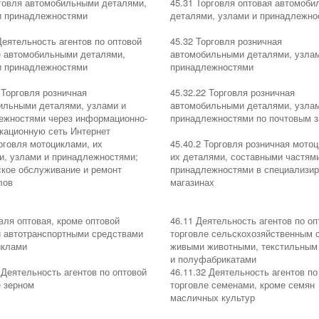
рговля автомобильными деталями,
45.31 Торговля оптовая автомоб
и принадлежностями
деталями, узлами и принадлежно
Деятельность агентов по оптовой
45.32 Торговля розничная
е автомобильными деталями,
автомобильными деталями, узла
и принадлежностями
принадлежностями
 Торговля розничная
45.32.22 Торговля розничная
ильными деталями, узлами и
автомобильными деталями, узла
ежностями через информационно-
принадлежностями по почтовым з
кационную сеть Интернет
рговля мотоциклами, их
45.40.2 Торговля розничная мото
и, узлами и принадлежностями;
их деталями, составными частям
ское обслуживание и ремонт
принадлежностями в специализи
лов
магазинах
вля оптовая, кроме оптовой
46.11 Деятельность агентов по оп
и автотранспортными средствами
торговле сельскохозяйственным 
иклами
живыми животными, текстильным
и полуфабрикатами
 Деятельность агентов по оптовой
46.11.32 Деятельность агентов по
е зерном
торговле семенами, кроме семян
масличных культур