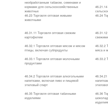
необработанным табаком, семенами и
кормами для сельскохозяйственных
46.21.14
животных
сельско
46.23 Торговля оптовая живыми
46.24 То
животными
46.31.11 Торговля оптовая свежим
46.31.12
картофелем
свежими
46.32.1 Торговля оптовая мясом и мясом
46.32.2 
птицы, включая субпродукты
мяса и 
46.33.1 Торговля оптовая молочными
46.33.2 
продуктами
46.34.2 Торговля оптовая алкогольными
46.34.21
напитками, включая пиво и пищевой
напиткам
этиловый спирт
этиловог
46.35 Торговля оптовая табачными
46.36 То
изделиями
шоколад
изделия