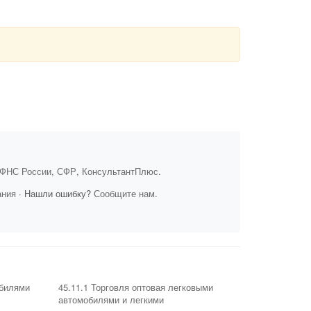
ФНС России
,
СФР
,
КонсультантПлюс
.
ания
· Нашли ошибку?
Сообщите нам
.
обилями
45.11.1 Торговля оптовая легковыми
автомобилями и легкими