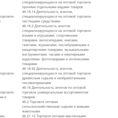
специализирующихся на оптовой торговле
прочими отдельными видами товаров
46.18.14 Деятельность агентов,
торговле
специализирующихся на оптовой торговле
и
чистящими средствами
46.18.2 Деятельность агентов,
специализирующихся на оптовой торговле
играми и игрушками, спортивными
товарами, велосипедами, книгами,
газетами, журналами, писчебумажными и
канцелярскими товарами, музыкальными
инструментами, часами и ювелирными
изделиями, фототоварами и оптическими
товарами
46.18.92 Деятельность агентов,
торговле
специализирующихся на оптовой торговле
древесным сырьем и необработанными
лесоматериалами
46.19 Деятельность агентов по оптовой
торговле
торговле универсальным ассортиментом
ми в
товаров
46.2 Торговля оптовая
сельскохозяйственным сырьем и живыми
животными
ами,
46.21.13 Торговля оптовая масличными