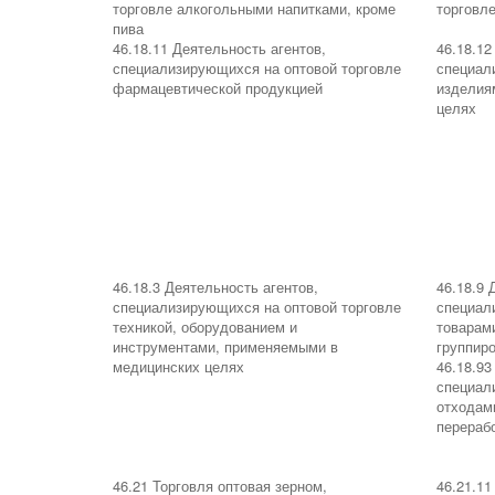
торговле алкогольными напитками, кроме
торговл
пива
46.18.11 Деятельность агентов,
46.18.12
специализирующихся на оптовой торговле
специал
фармацевтической продукцией
изделия
целях
46.18.3 Деятельность агентов,
46.18.9 
специализирующихся на оптовой торговле
специал
техникой, оборудованием и
товарам
инструментами, применяемыми в
группир
медицинских целях
46.18.93
специал
отходам
перераб
46.21 Торговля оптовая зерном,
46.21.11