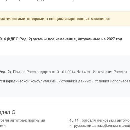
зматическими товарами в специализированных магазинах
14 (КДЕС Ред. 2) учтены все изменения, актуальные на 2027 год
ед. 2)
,
Приказ Росстандарта от 31.01.2014 № 14-ст
. Источники:
Росстат
,
тся юридической консультацией.
Источники данных
·
Условия использов
здел G
рговля автотранспортными
45.11 Торговля легковыми автом
ами
и грузовыми автомобилями малой