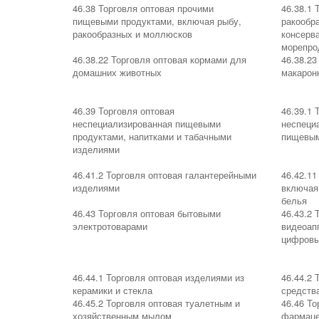
46.38 Торговля оптовая прочими
46.38.1 
пищевыми продуктами, включая рыбу,
ракообр
ракообразных и моллюсков
консерв
морепро
46.38.22 Торговля оптовая кормами для
46.38.23
домашних животных
макарон
46.39 Торговля оптовая
46.39.1 
неспециализированная пищевыми
неспеци
продуктами, напитками и табачными
пищевым
изделиями
46.41.2 Торговля оптовая галантерейными
46.42.11
изделиями
включая
белья
46.43 Торговля оптовая бытовыми
46.43.2 
электротоварами
видеоап
цифровы
46.44.1 Торговля оптовая изделиями из
46.44.2 
керамики и стекла
средств
46.45.2 Торговля оптовая туалетным и
46.46 То
хозяйственным мылом
фармаце