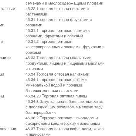
семенами и маслосодержащими плодами
ботанным
46.22 Торговля оптовая цветами и
растениями
46.31 Торговля оптовая фруктами и
ыми
овощами
46.31.1 Торговля оптовая свежими
овощами, фруктами и орехами
ми
46.31.2 Торговля оптовая
консервированными овощами, фруктами и
орехами
ами из
46.33 Торговля оптовая молочными
продуктами, яйцами и пищевыми маслами
и жирами
ми
46.34 Торговля оптовая напитками
46.34.1 Торговля оптовая соками,
минеральной водой и прочими
безалкогольными напитками
ым
46.34.23 Торговля оптовая пивом
46.34.3 Закупка вина в больших емкостях
с последующим розливом в мелкую тару
без переработки
46.36.2 Торговля оптовая шоколадом и
сахаристыми кондитерскими изделиями
улочными
46.37 Торговля оптовая кофе, чаем, какао
и пряностями