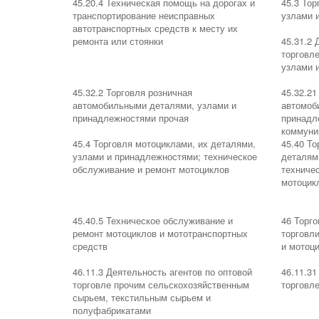
45.20.4 Техническая помощь на дорогах и
45.3 То
транспортирование неисправных
узлами 
автотранспортных средств к месту их
ремонта или стоянки
45.31.2 
торговл
узлами 
45.32.2 Торговля розничная
45.32.21
автомобильными деталями, узлами и
автомоб
принадлежностями прочая
принадл
коммуни
45.4 Торговля мотоциклами, их деталями,
45.40 То
узлами и принадлежностями; техническое
деталям
обслуживание и ремонт мотоциклов
техниче
мотоцик
45.40.5 Техническое обслуживание и
46 Торго
ремонт мотоциклов и мототранспортных
торговл
средств
и мотоц
46.11.3 Деятельность агентов по оптовой
46.11.31
торговле прочим сельскохозяйственным
торговл
сырьем, текстильным сырьем и
полуфабрикатами