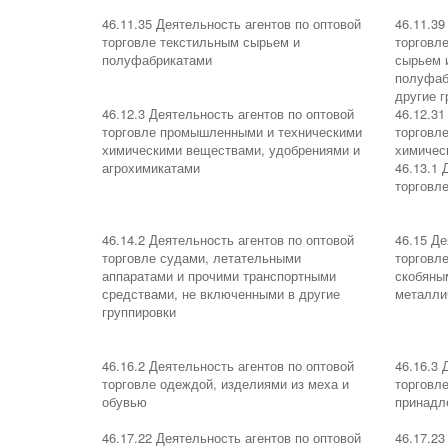
46.11.35 Деятельность агентов по оптовой
46.11.39
торговле текстильным сырьем и
торговл
полуфабрикатами
сырьем 
полуфаб
другие г
46.12.3 Деятельность агентов по оптовой
46.12.31
торговле промышленными и техническими
торговл
химическими веществами, удобрениями и
химичес
агрохимикатами
46.13.1 
торговл
46.14.2 Деятельность агентов по оптовой
46.15 Де
торговле судами, летательными
торговл
аппаратами и прочими транспортными
скобяны
средствами, не включенными в другие
металли
группировки
46.16.2 Деятельность агентов по оптовой
46.16.3 
торговле одеждой, изделиями из меха и
торговл
обувью
принадл
46.17.22 Деятельность агентов по оптовой
46.17.23