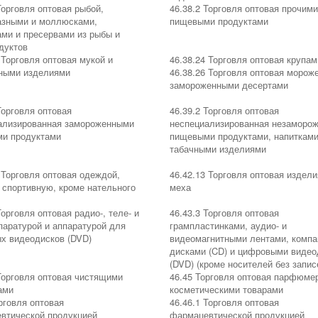
Торговля оптовая рыбой,
46.38.2 Торговля оптовая прочими
азными и моллюсками,
пищевыми продуктами
ами и пресервами из рыбы и
дуктов
 Торговля оптовая мукой и
46.38.24 Торговля оптовая крупам
ными изделиями
46.38.26 Торговля оптовая морож
замороженными десертами
Торговля оптовая
46.39.2 Торговля оптовая
ализированная замороженными
неспециализированная незаморо
и продуктами
пищевыми продуктами, напитками
табачными изделиями
 Торговля оптовая одеждой,
46.42.13 Торговля оптовая издели
 спортивную, кроме нательного
меха
Торговля оптовая радио-, теле- и
46.43.3 Торговля оптовая
паратурой и аппаратурой для
грампластинками, аудио- и
х видеодисков (DVD)
видеомагнитными лентами, компа
дисками (CD) и цифровыми виде
(DVD) (кроме носителей без запис
Торговля оптовая чистящими
46.45 Торговля оптовая парфюме
ами
косметическими товарами
рговля оптовая
46.46.1 Торговля оптовая
втической продукцией
фармацевтической продукцией