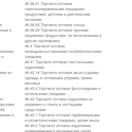
46.38.21 Торговля оптовая
гомогенизированными пищевыми
продуктами, детским и диетическим
питанием
и
46.38.25 Торговля оптовая солью
еным и
46.38.29 Торговля оптовая прочими
пищевыми продуктами, не включенными в
другие группировки
46.4 Торговля оптовая
женными
непродовольственными потребительскими
 и
товарами
46.41 Торговля оптовая текстильными
изделиями
ями из
46.42.14 Торговля оптовая аксессуарами
одежды и головными уборами, кроме
меховых
46.43.4 Торговля оптовая фототоварами и
оптическими товарами
кт-
46.44 Торговля оптовая изделиями из
одисками
керамики и стекла и чистящими
ей)
средствами
рными и
46.45.1 Торговля оптовая парфюмерными
и косметическими товарами, кроме мыла
46.46.2 Торговля оптовая изделиями,
применяемыми в медицинских целях