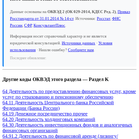
Данные основаны на
ОКВЭД 2 (ОК 029-2014, КДЕС Ред. 2)
,
Приказ
Росстандарта от 31.01.2014 № 14-ст
. Источники:
Росстат
,
ФНС
России
,
СФР
,
КонсультантПлюс
.
Информация носит справочный характер и не является
юридической консультацией.
Источники данных
·
Условия
использования
· Нашли ошибку?
Сообщите нам
.
Последнее обновление:
Другие коды ОКВЭД этого раздела — Раздел K
64 Деятельность по предоставлению финансовых услуг, кроме
услуг по страхованию и пенсионному обеспечению
64.11 Деятельность Центрального банка Российской
Федерации (Банка России)
64.19 Денежное посредничество прочее
64.20 Деятельность холдинговых компаний
64.30 Деятельность инвестиционных фондов и аналогичных
финансовых организаций
64.91.2 Деятельность по финансовой аренде (лизингу/